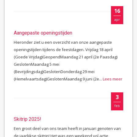
16
apr
Aangepaste openingstijden
Hieronder ziet u een overzicht van onze aangepaste
openingstijden tijdens de feestdagen. Vrijdag 18 april
(Goede Vrijdag)GeopendMaandag 21 april (2e Paasdag)
GeslotenMaandag 5 mei
(Bevrijdingsdag)GeslotenDonderdag 29 mei
(Hemelvaartsdag)GeslotenMaandag 9 juni (2e...
Lees meer
3
feb
Skitrip 2025!
Een groot deel van ons team heeft in januari genoten van
de jaarlijkse skitrip! Het was een weekend vol actie,