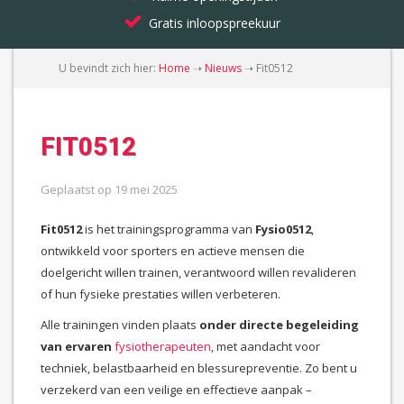
Gratis inloopspreekuur
U bevindt zich hier:
Home
➝
Nieuws
➝
Fit0512
FIT0512
Geplaatst op
19 mei 2025
Fit0512
is het trainingsprogramma van
Fysio0512
,
ontwikkeld voor sporters en actieve mensen die
doelgericht willen trainen, verantwoord willen revalideren
of hun fysieke prestaties willen verbeteren.
Alle trainingen vinden plaats
onder directe begeleiding
van ervaren
fysiotherapeuten
, met aandacht voor
techniek, belastbaarheid en blessurepreventie. Zo bent u
verzekerd van een veilige en effectieve aanpak –