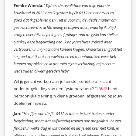
Femke Wierda
: “
Tijdens de revalidatie van mijn voorste
kruisband in 2022 ben ik gestart bij Fit 0512 en het beviel zo
goed dat ik gebleven ben. Het is voor mij de ideale manier om
gestructureerd krachttraining te blijven doen, waarbij ik altijd
vragen over bijv. oefeningen of pijntjes aan de fysio kan stellen.
Dankzij deze begeleiding heb ik na jaren blessureleed weer
vertrouwen in mijn lichaam kunnen krijgen. Ondertussen gaat het
zo goed dat ik ook het wielrennen en mountainbiken weer heb
kunnen oppakken en ik (tot mijn eigen verbazing) mijn eerste
wedstrijden alweer gereden heb!”
Wil jij gericht werken aan je herstel, conditie of kracht
onder begeleiding van een fysiotherapeut?
Fit0512
biedt
persoonlijke training in kleine groepen, afgestemd op jouw
doelen en niveau.
Jan:
“
Het fijne van de fit -0512 is dat er je kunt trainen onder
begeleiding, maar dat zelfstandig trainen ook mogelijk is. Ze zijn
flexibel in welke dag je wilt trainen en als je een keer niet kunt, je
altijd op een ander moment je training kunt inhalen. Daarnaast is