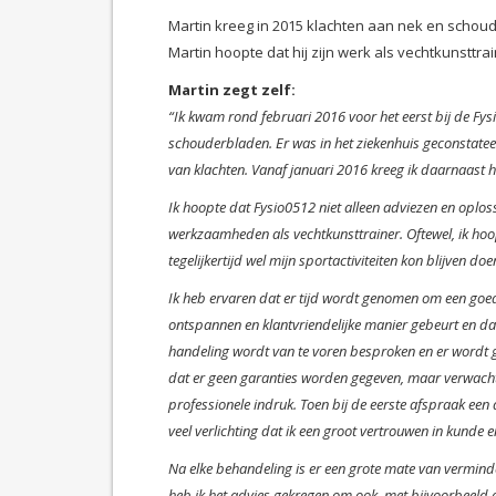
Martin kreeg in 2015 klachten aan nek en schoud
Martin hoopte dat hij zijn werk als vechtkunsttr
Martin zegt zelf:
“Ik kwam rond februari 2016 voor het eerst bij de Fys
schouderbladen. Er was in het ziekenhuis geconstatee
van klachten. Vanaf januari 2016 kreeg ik daarnaast 
Ik hoopte dat Fysio0512 niet alleen adviezen en oplos
werkzaamheden als vechtkunsttrainer. Oftewel, ik hoop
tegelijkertijd wel mijn sportactiviteiten kon blijven doe
Ik heb ervaren dat er tijd wordt genomen om een goede
ontspannen en klantvriendelijke manier gebeurt en da
handeling wordt van te voren besproken en er wordt 
dat er geen garanties worden gegeven, maar verwacht
professionele indruk. Toen bij de eerste afspraak ee
veel verlichting dat ik een groot vertrouwen in kunde 
Na elke behandeling is er een grote mate van vermin
heb ik het advies gekregen om ook, met bijvoorbeeld 