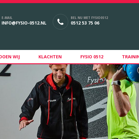
E-MAIL
BEL NU MET FYSIO0512
INFO@FYSIO-0512.NL
0512 53 75 06
DOEN WIJ
KLACHTEN
FYSIO 0512
TRAINI