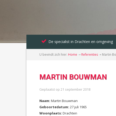
De specialist in Drachten en omgeving
U bevindt zich hier:
Home
➝
Referenties
➝
Martin 
MARTIN BOUWMAN
Geplaatst op
21 september 2018
Naam:
Martin Bouwman
Geboortedatum:
27 juli 1965
Woonplaats:
Drachten