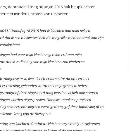
ers, daarnaast kreeg hij begin 2016 ook heupklachten.
ainer met minder klachten kon uitvoeren.
io0512. Vanaf april 2015 had ik klachten aan mijn nek en
rd dat ik een blokwervel heb die mogelijke medeoorzaak kon zijn
heupklachten.
singen had voor mijn klachten gerelateerd aan mijn
te dat ik verlichting van mijn klachten zou vinden en
n.
 diagnose te stellen. Ik heb ervaren dat dit op een zeer
t er rekening gehouden wordt met mijn grenzen. Iedere
gevraagd of deze uitgevoerd mag worden. Ik heb ook ervaren
ingen worden uitgesproken. Dat alles maakte op mij een
n diagnosticerende ingreep werd gedaan, gaf deze handeling al zo
en kennis kreeg van de therapeut.
dering van klachten. Omdat de klachten regelmatig terugkomen,
een Mensendiecktherapeut, te kijken of de oorzaken van mijn